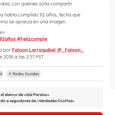
rubia, con quienes solía compartir.
ra había cumplido 92 años, fecha que
como se aprecia en una imagen.
ram
 #92años #Felizcumple
a por
Faloon Larraguibel @_Faloon_
 2018 a las 2:37 PST
el
Redes Sociales
al elenco de «Isla Paraíso»
udó a seguidores de «Verdades Ocultas»