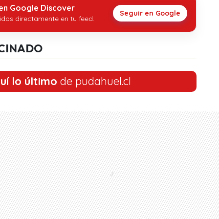
 en Google Discover
Seguir en Google
idos directamente en tu feed.
CINADO
uí lo último
de pudahuel.cl