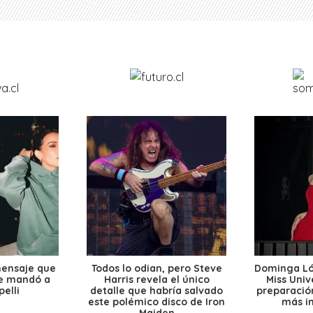
mensaje que
Todos lo odian, pero Steve
Dominga Lóp
le mandó a
Harris revela el único
Miss Univ
elli
detalle que habría salvado
preparación
este polémico disco de Iron
más i