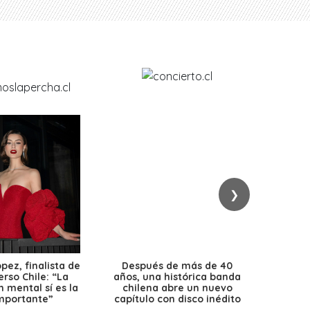
❯
ez, finalista de
Después de más de 40
Ante 
erso Chile: “La
años, una histórica banda
petr
 mental sí es la
chilena abre un nuevo
precio
mportante”
capítulo con disco inédito