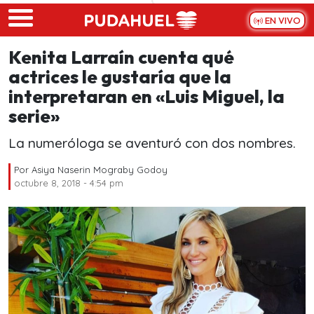
Skip to main content
EN VIVO
Kenita Larraín cuenta qué
actrices le gustaría que la
interpretaran en «Luis Miguel, la
serie»
La numeróloga se aventuró con dos nombres.
Por
Asiya Naserin Mograby Godoy
octubre 8, 2018 - 4:54 pm