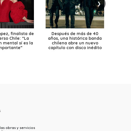
❯
ez, finalista de
Después de más de 40
Ante 
erso Chile: “La
años, una histórica banda
petr
 mental sí es la
chilena abre un nuevo
precio
mportante”
capítulo con disco inédito
s
as obras y servicios