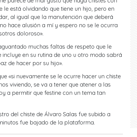
«me parece de mal gusto que haga chistes con
e le está olvidando que tiene un hijo, pero en
rdar, al igual que la manutención que deberá
no hace alusión a mí y espero no se le ocurra
otros doloroso».
aguantado muchas faltas de respeto que le
me incluye en su rutina de uno u otro modo sabrá
z de hacer por su hijo».
que «si nuevamente se le ocurre hacer un chiste
os viviendo, se va a tener que atener a las
y a permitir que festine con un tema tan
tro del chiste de Álvaro Salas fue subido a
minutos fue bajado de la plataforma.