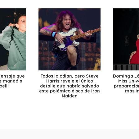
mensaje que
Todos lo odian, pero Steve
Dominga Lóp
le mandó a
Harris revela el único
Miss Univ
elli
detalle que habría salvado
preparación
este polémico disco de Iron
más i
Maiden