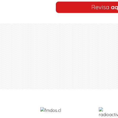
Revisa
aq