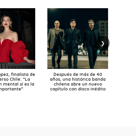
❯
ez, finalista de
Después de más de 40
Ante 
erso Chile: “La
años, una histórica banda
petr
 mental sí es la
chilena abre un nuevo
precio
mportante”
capítulo con disco inédito