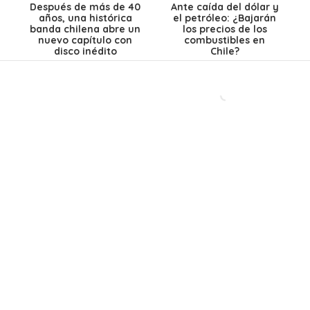
Después de más de 40
Ante caída del dólar y
años, una histórica
el petróleo: ¿Bajarán
banda chilena abre un
los precios de los
nuevo capítulo con
combustibles en
disco inédito
Chile?
El Teleférico
Lanzaron un éxito
Bicentenario revela
gigante en los 90, se
un detalle clave: así
separaron y hoy
funcionará el viaje de
lanzan su primera
13 minutos entre
canción en 28 años:
Providencia y
Así es como suena