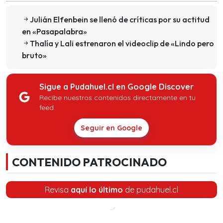
Julián Elfenbein se llenó de críticas por su actitud
en «Pasapalabra»
Thalía y Lali estrenaron el videoclip de «Lindo pero
bruto»
Sigue a Pudahuel.cl en Google Discover
Recibe nuestros contenidos directamente en tu
feed.
Seguir en Google
CONTENIDO PATROCINADO
Revisa
aquí lo último
de pudahuel.cl