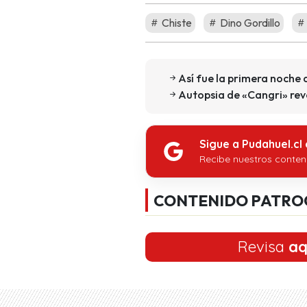
https://twitter.com/jotape
https://twitter.com/pablo
Chiste
Dino Gordillo
Así fue la primera noche 
Autopsia de «Cangri» rev
Sigue a Pudahuel.cl
Recibe nuestros conten
CONTENIDO PATRO