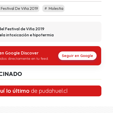
prado/status/1100233151912333312
paredesm/status/1100233553432981505
Festival De Viña 2019
Molestia
del Festival de Viña 2019
ela intoxicación e hipotermia
 en Google Discover
Seguir en Google
idos directamente en tu feed.
CINADO