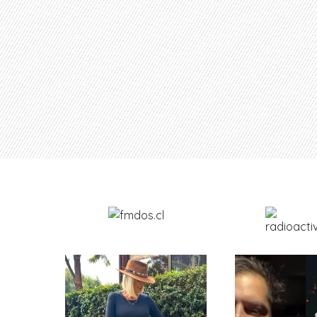
Revisa
aq