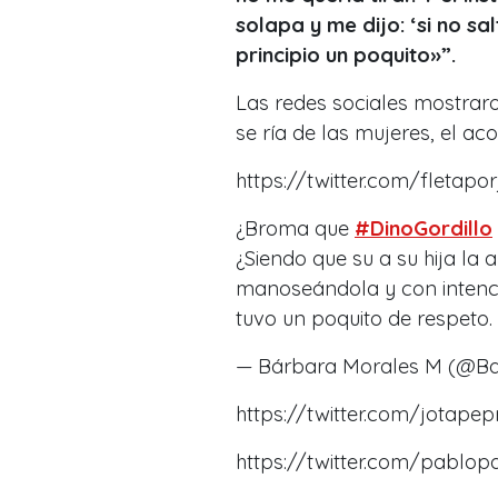
miedo a los aviones’, ‘¿y q
pasaron una mochila a 20 
tirar a todos mis compañe
no me quería tirar. Y el i
solapa y me dijo: ‘si no salt
principio un poquito»”.
Las redes sociales mostraro
se ría de las mujeres, el aco
https://twitter.com/fletap
¿Broma que
#DinoGordillo
¿Siendo que su a su hija la
manoseándola y con intencio
tuvo un poquito de respeto.
— Bárbara Morales M (@B