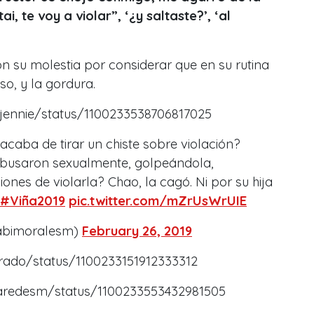
ué te pasó?, ‘nos subieron al avión, nos
mil pies. Abrieron la puerta y empezaron a
ros pa’ abajo. Yo me agarraba del fierro y
nstructor se enojó conmigo, me agarró de la
ai, te voy a violar”, ‘¿y saltaste?’, ‘al
n su molestia por considerar que en su rutina
so, y la gordura.
orjennie/status/1100233538706817025
acaba de tirar un chiste sobre violación?
 abusaron sexualmente, golpeándola,
nes de violarla? Chao, la cagó. Ni por su hija
#Viña2019
pic.twitter.com/mZrUsWrUIE
abimoralesm)
February 26, 2019