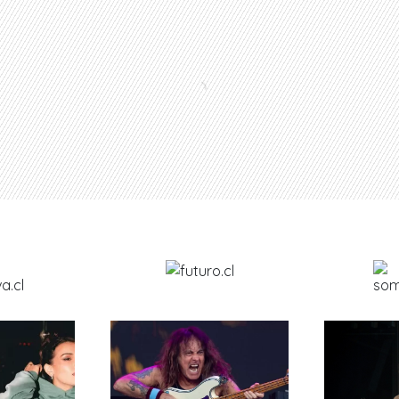
uí lo último
de pudahuel.cl