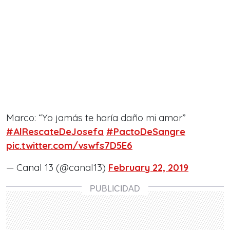
Marco: “Yo jamás te haría daño mi amor”
#AlRescateDeJosefa
#PactoDeSangre
pic.twitter.com/vswfs7D5E6
— Canal 13 (@canal13)
February 22, 2019