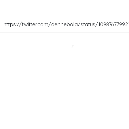
https://twitter.com/dennebola/status/10987677992
Marcoooo!!!! Feliciano te dejo callado, típico de un
gran cobarde
#pactodesangre
#AlRescateDeJosefa
— Daniela Paz (@danielapazzpi)
February 22,
2019