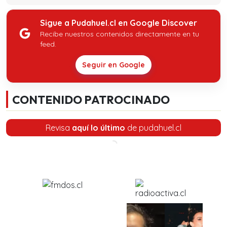
Sigue a Pudahuel.cl en Google Discover
Recibe nuestros contenidos directamente en tu
feed.
Seguir en Google
CONTENIDO PATROCINADO
Revisa
aquí lo último
de pudahuel.cl