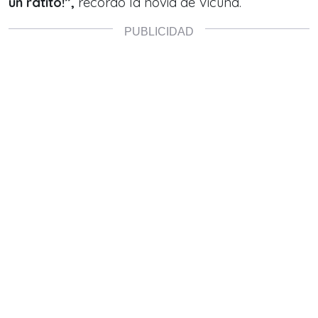
un ratito!”,
recordó la novia de Vicuña.