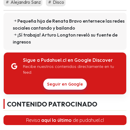
Alejandro Sanz
Disco
Pequeña hija de Renata Bravo enternece las redes
sociales cantando y bailando
¡Sí trabaja! Arturo Longton reveló su fuente de
ingresos
Sigue a Pudahuel.cl en Google Discover
Recibe nuestros contenidos directamente en tu
feed.
Seguir en Google
CONTENIDO PATROCINADO
Revisa
aquí lo último
de pudahuel.cl