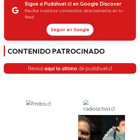
Sigue a Pudahuel.cl en Google Discover
Recibe nuestros contenidos directamente en tu
feed.
Seguir en Google
CONTENIDO PATROCINADO
Revisa
aquí lo último
de pudahuel.cl