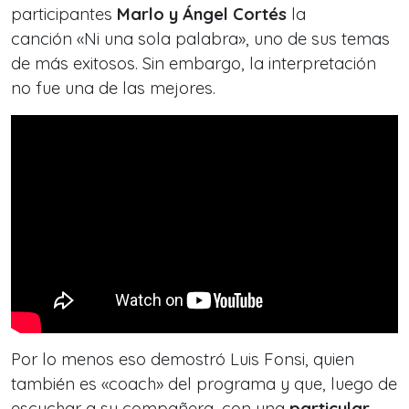
participantes
Marlo y Ángel Cortés
la
canción «Ni una sola palabra», uno de sus temas
de más exitosos. Sin embargo, la interpretación
no fue una de las mejores.
Por lo menos eso demostró Luis Fonsi, quien
también es «coach» del programa y que, luego de
escuchar a su compañera, con una
particular