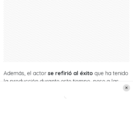
Además, el actor
se refirió al éxito
que ha tenido
la producción durante este tiempo, pese a las
críticas que ha recibido por su extensión y
algunos chascarros que han sido muy evidentes.
«Es una teleserie que va evolucionando, se
cierra una historia y empieza otra. Por eso
engancha»
, explicó Matías.