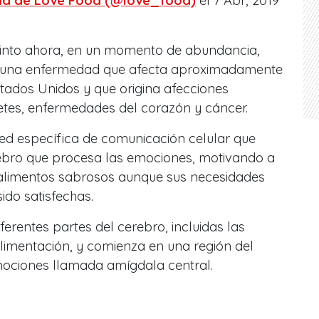
da de Love Food (@love_food)
el 7 Abr, 2019
stinto ahora, en un momento de abundancia,
d, una enfermedad que afecta aproximadamente
stados Unidos y que origina afecciones
etes, enfermedades del corazón y cáncer.
red específica de comunicación celular que
ebro que procesa las emociones, motivando a
alimentos sabrosos aunque sus necesidades
ido satisfechas.
iferentes partes del cerebro, incluidas las
limentación, y comienza en una región del
ociones llamada amígdala central.