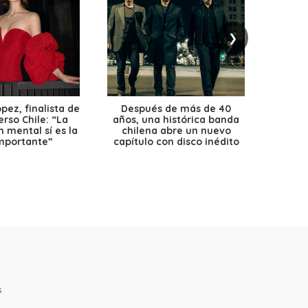
❯
ez, finalista de
Después de más de 40
Ante 
erso Chile: “La
años, una histórica banda
petr
 mental sí es la
chilena abre un nuevo
precio
mportante”
capítulo con disco inédito
s