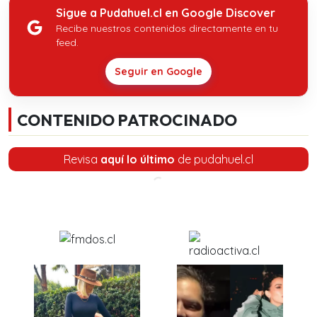
Sigue a Pudahuel.cl en Google Discover
Recibe nuestros contenidos directamente en tu
feed.
Seguir en Google
CONTENIDO PATROCINADO
Revisa
aquí lo último
de pudahuel.cl