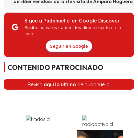
de «Bienvenidos» durante visita de Amparo Noguera
Sigue a Pudahuel.cl en Google Discover
Recibe nuestros contenidos directamente en tu
feed.
Seguir en Google
CONTENIDO PATROCINADO
Revisa
aquí lo último
de pudahuel.cl