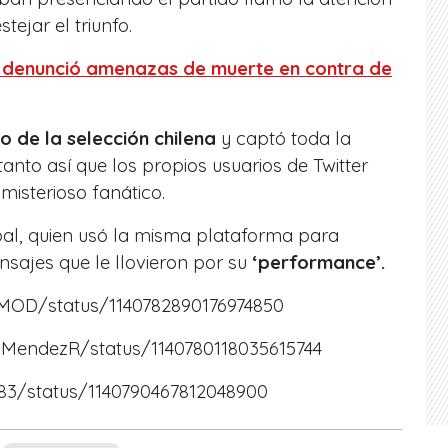
ejar el triunfo.
s denunció amenazas de muerte en contra de
o de la selección chilena
y captó toda la
tanto así que los propios usuarios de Twitter
 misterioso fanático.
al, quien usó la misma plataforma para
sajes que le llovieron por su
‘performance’.
yMOD/status/1140782890176974850
aJMendezR/status/1140780118035615744
983/status/1140790467812048900