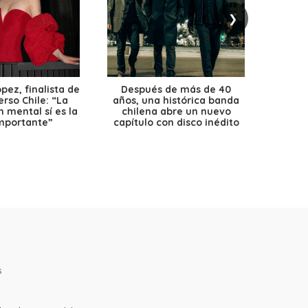
❯
ez, finalista de
Después de más de 40
Ante 
erso Chile: “La
años, una histórica banda
petr
 mental sí es la
chilena abre un nuevo
precio
mportante”
capítulo con disco inédito
s