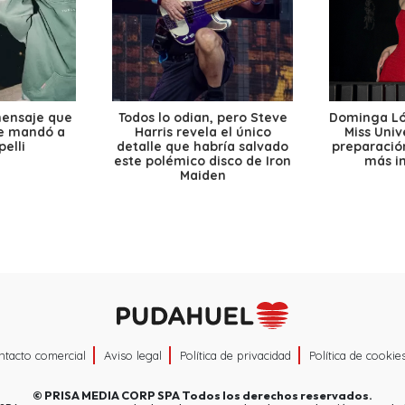
mensaje que
Todos lo odian, pero Steve
Dominga Lóp
le mandó a
Harris revela el único
Miss Univ
elli
detalle que habría salvado
preparación
este polémico disco de Iron
más i
Maiden
ntacto comercial
Aviso legal
Política de privacidad
Política de cookie
©
PRISA MEDIA CORP SPA
Todos los derechos reservados.