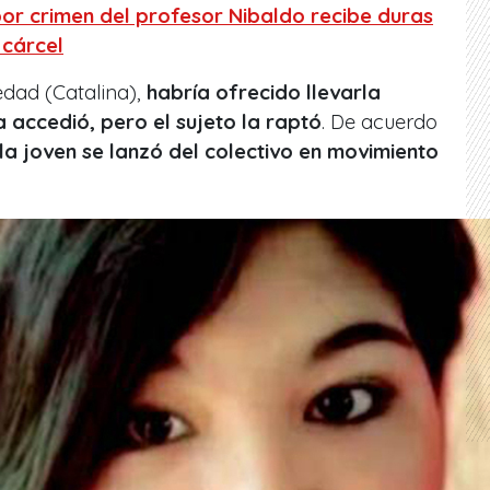
r crimen del profesor Nibaldo recibe duras
 cárcel
edad (Catalina),
habría ofrecido llevarla
a accedió, pero el sujeto la raptó
. De acuerdo
la joven se lanzó del colectivo en movimiento