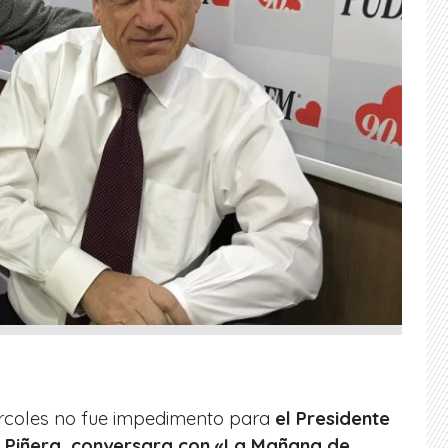
ércoles no fue impedimento para
el Presidente
n Piñera, conversara con «La Mañana de