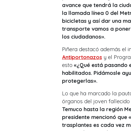
avance que tendrá la ciudad
la llamada línea 0 del Met
bicicletas y así dar una m
transporte vamos a poner 
los ciudadanos».
Piñera destacó además el i
Antiportonazos
y el Progra
esto
«¿Qué está pasando e
habilitados. Pidámosle ay
protegerlas».
Lo que ha marcado la pauta 
órganos del joven fallecid
Temuco hasta la región Me
presidente mencionó que «
trasplantes es cada vez m