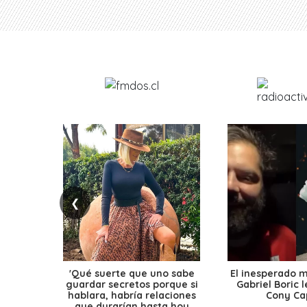
❮
'Qué suerte que uno sabe
El inesperado 
guardar secretos porque si
Gabriel Boric 
hablara, habría relaciones
Cony Cap
que durarían hasta hoy