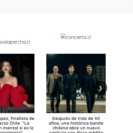
❯
ez, finalista de
Después de más de 40
Ante 
erso Chile: “La
años, una histórica banda
petr
 mental sí es la
chilena abre un nuevo
precio
mportante”
capítulo con disco inédito