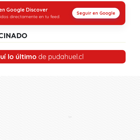
 en Google Discover
Seguir en Google
idos directamente en tu feed.
CINADO
uí lo último
de pudahuel.cl