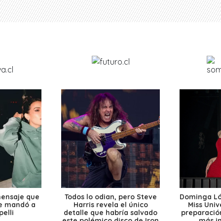
mensaje que
Todos lo odian, pero Steve
Dominga Lóp
le mandó a
Harris revela el único
Miss Univ
elli
detalle que habría salvado
preparación
este polémico disco de Iron
más i