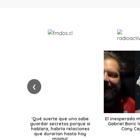
❮
'Qué suerte que uno sabe
El inesperado 
guardar secretos porque si
Gabriel Boric 
hablara, habría relaciones
Cony Cap
que durarían hasta hoy
mismo'