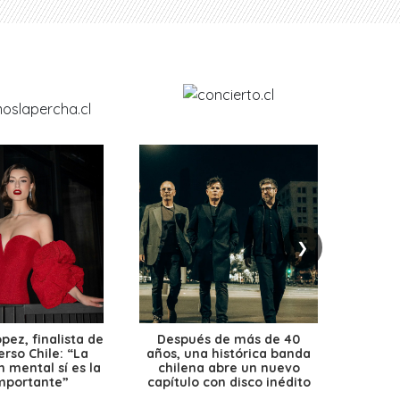
❯
ez, finalista de
Después de más de 40
Ante 
erso Chile: “La
años, una histórica banda
petr
 mental sí es la
chilena abre un nuevo
precio
mportante”
capítulo con disco inédito