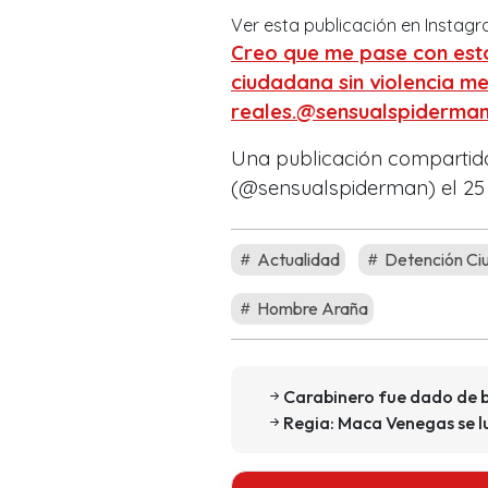
Ver esta publicación en Instag
Creo que me pase con esto
ciudadana sin violencia m
reales.@sensualspiderma
Una publicación comparti
(@sensualspiderman) el 25 
Actualidad
Detención Ci
Hombre Araña
Carabinero fue dado de ba
Regia: Maca Venegas se luc