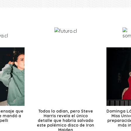
mensaje que
Todos lo odian, pero Steve
Dominga Lóp
le mandó a
Harris revela el único
Miss Univ
elli
detalle que habría salvado
preparación
este polémico disco de Iron
más i
Maiden