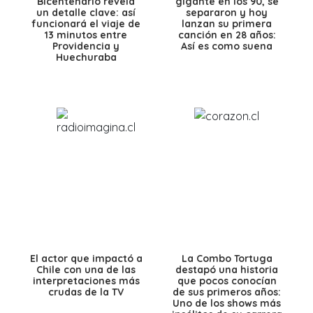
Bicentenario revela
gigante en los 90, se
un detalle clave: así
separaron y hoy
funcionará el viaje de
lanzan su primera
13 minutos entre
canción en 28 años:
Providencia y
Así es como suena
Huechuraba
El actor que impactó a
La Combo Tortuga
Chile con una de las
destapó una historia
interpretaciones más
que pocos conocían
crudas de la TV
de sus primeros años:
Uno de los shows más