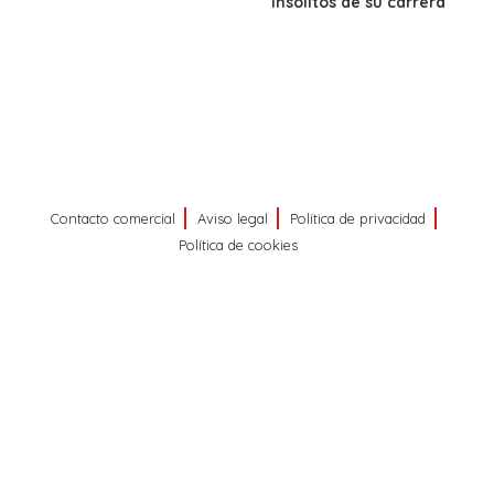
insólitos de su carrera
Contacto comercial
Aviso legal
Política de privacidad
Política de cookies
©
PRISA MEDIA CORP SPA
Todos los derechos reservados.
PRISA MEDIA CORP SPA expresa su reserva de derechos en
cuanto a la reproducción y uso de las obras y servicios ofrecidos
en este sitio web, abarcando los medios de lectura mecánica o
cualquier otro medio que se juzgue adecuado para tal fin.
Producción musical Cadena Ser, España 2026.