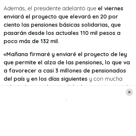
Además, el presidente adelantó que
el viernes
enviará el proyecto que elevará en 20 por
ciento las pensiones básicas solidarias, que
pasarán desde los actuales 110 mil pesos a
poco más de 132 mil.
«Mañana firmaré y enviaré el proyecto de ley
que permite el alza de las pensiones, lo que va
a favorecer a casi 3 millones de pensionados
del país y en los días siguientes
y con mucha
voluntad y con claro sentido de urgencia seguiré
enviando los proyectos al Congreso para
implementar esta agenda social y seguiremos
impulsando las medidas administrativas para
darle vida a esta agenda social», añadió.