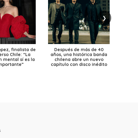
❯
ez, finalista de
Después de más de 40
Ante 
erso Chile: “La
años, una histórica banda
petr
 mental sí es la
chilena abre un nuevo
precio
mportante”
capítulo con disco inédito
s