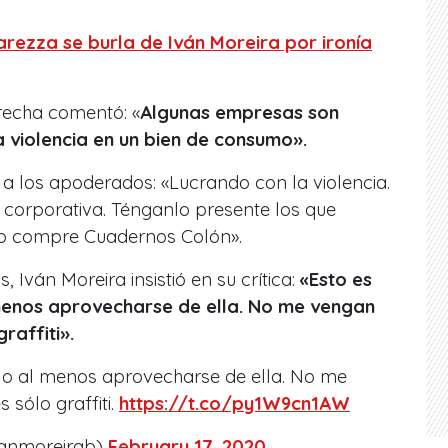
rezza se burla de Iván Moreira por ironía
erecha comentó: «
Algunas empresas son
 violencia en un bien de consumo».
 a los apoderados: «Lucrando con la violencia.
 corporativa. Ténganlo presente los que
no compre Cuadernos Colón».
 Iván Moreira insistió en su crítica:
«Esto es
l menos aprovecharse de ella. No me vengan
raffiti».
cia o al menos aprovecharse de ella. No me
 sólo graffiti.
https://t.co/py1W9cn1AW
vanmoreirab)
February 17, 2020