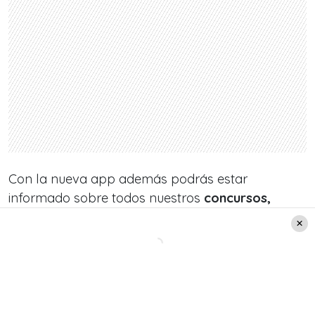
Con la nueva app además podrás estar
informado sobre todos nuestros
concursos,
novedades musicales y las últimas noticias
de
pudahuel.cl.
Junto a todo esto, podrás escucharnos desde
donde quieras a través de nuestra
radio online
,
que hoy tiene mejores funciones de audio para