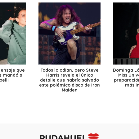
mensaje que
Todos lo odian, pero Steve
Dominga Lóp
le mandó a
Harris revela el único
Miss Univ
elli
detalle que habría salvado
preparación
este polémico disco de Iron
más i
Maiden