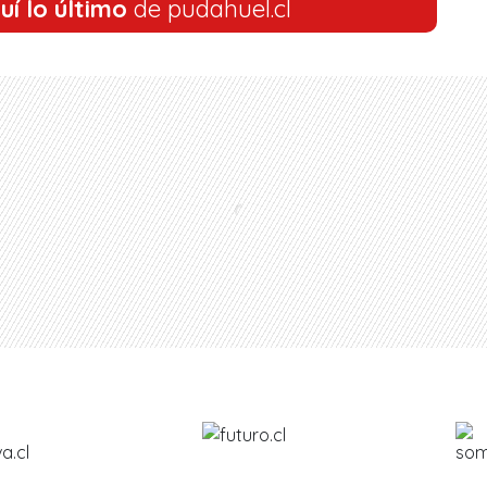
uí lo último
de pudahuel.cl