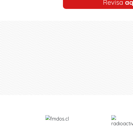
Revisa
aq