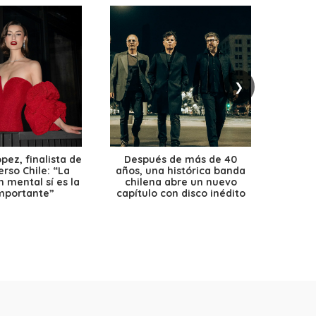
❯
ez, finalista de
Después de más de 40
Ante 
erso Chile: “La
años, una histórica banda
petr
 mental sí es la
chilena abre un nuevo
precio
mportante”
capítulo con disco inédito