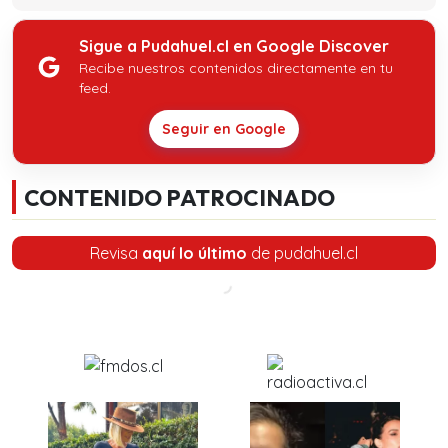
Sigue a Pudahuel.cl en Google Discover
Recibe nuestros contenidos directamente en tu
feed.
Seguir en Google
CONTENIDO PATROCINADO
Revisa
aquí lo último
de pudahuel.cl