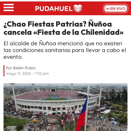
Skip to main content
EN VIVO
¿Chao Fiestas Patrias? Ñuñoa
cancela «Fiesta de la Chilenidad»
El alcalde de Ñuñoa mencionó que no existen
las condiciones sanitarias para llevar a cabo el
evento.
Por
Belén Rubio
mayo 11, 2020 - 7:52 pm