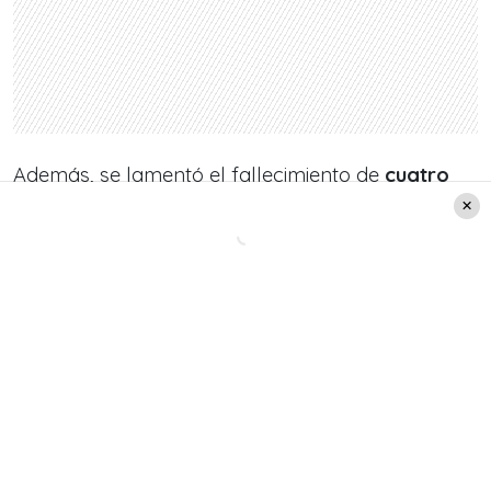
Además, se lamentó el fallecimiento de
cuatro
personas en las últimas horas: Dos personas
son de Valparaíso, una de la región
Metropolitana y otra de Arica.