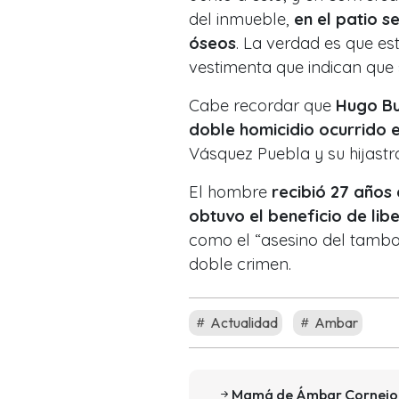
del inmueble,
en el patio
se
óseos
. La verdad es que e
vestimenta que indican que 
Cabe recordar que
Hugo Bu
doble homicidio ocurrido 
Vásquez Puebla y su hijastr
El hombre
recibió 27 años 
obtuvo el beneficio de lib
como el “asesino del tambor
doble crimen.
Actualidad
Ambar
Mamá de Ámbar Cornejo cu