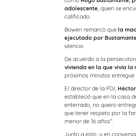
como
Hugo Bustamante, pa
adolescente
, quien se enc
calificado.
Bowen remarcó que
la mad
ejecutado por Bustamant
silencio.
De acuerdo a la persecutor
vivienda en la que vivía 
próximos minutos entregue 
El director de la PDI,
Héctor
estableció que en la casa 
enterrado, no quiero entre
que tener respeto por la f
menor de 16 años”.
Junto a esto, y en convers