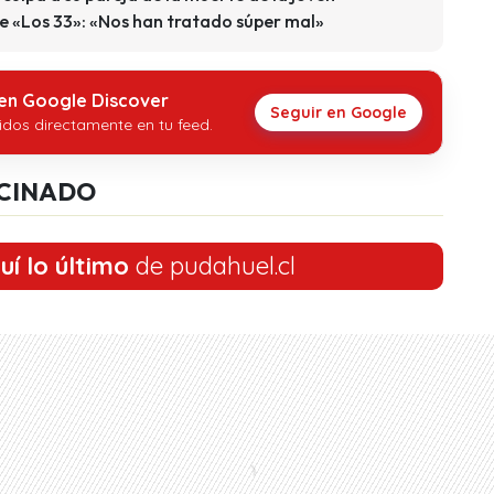
de «Los 33»: «Nos han tratado súper mal»
 en Google Discover
Seguir en Google
idos directamente en tu feed.
CINADO
uí lo último
de pudahuel.cl