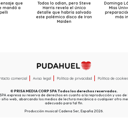
mensaje que
Todos lo odian, pero Steve
Dominga Lóp
le mandó a
Harris revela el único
Miss Univ
elli
detalle que habría salvado
preparación
este polémico disco de Iron
más i
Maiden
ntacto comercial
Aviso legal
Política de privacidad
Política de cookie
©
PRISA MEDIA CORP SPA
Todos los derechos reservados.
A expresa su reserva de derechos en cuanto a la reproducción y uso de l
e sitio web, abarcando los medios de lectura mecánica o cualquier otro me
adecuado para tal fin.
Producción musical Cadena Ser, España 2026.