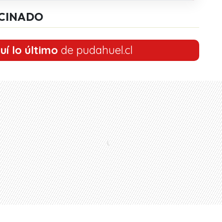
CINADO
uí lo último
de pudahuel.cl