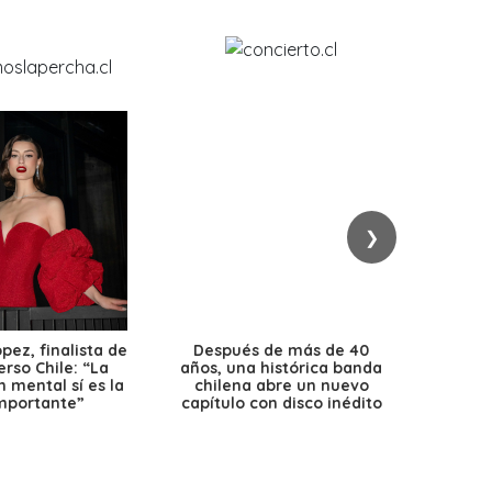
❯
ez, finalista de
Después de más de 40
Ante 
erso Chile: “La
años, una histórica banda
petr
 mental sí es la
chilena abre un nuevo
precio
mportante”
capítulo con disco inédito