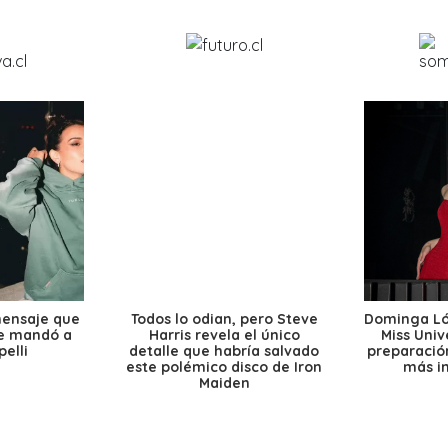
mensaje que
Todos lo odian, pero Steve
Dominga Lóp
le mandó a
Harris revela el único
Miss Univ
elli
detalle que habría salvado
preparación
este polémico disco de Iron
más i
Maiden