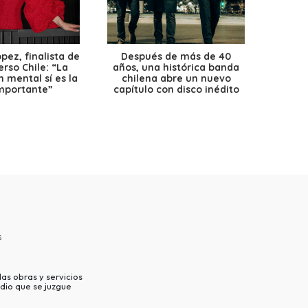
ez, finalista de
Después de más de 40
Ante 
erso Chile: “La
años, una histórica banda
petr
 mental sí es la
chilena abre un nuevo
precio
mportante”
capítulo con disco inédito
s
as obras y servicios
dio que se juzgue