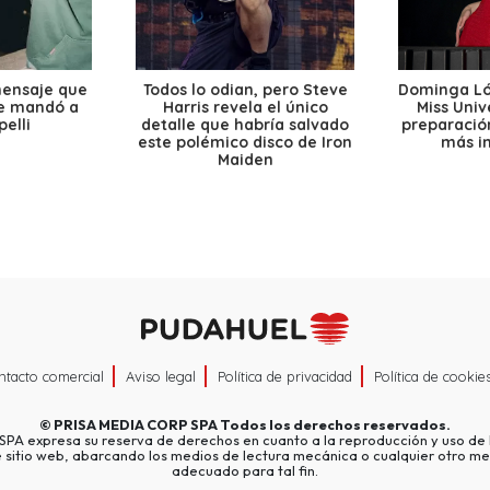
mensaje que
Todos lo odian, pero Steve
Dominga Lóp
le mandó a
Harris revela el único
Miss Univ
elli
detalle que habría salvado
preparación
este polémico disco de Iron
más i
Maiden
ntacto comercial
Aviso legal
Política de privacidad
Política de cookie
©
PRISA MEDIA CORP SPA
Todos los derechos reservados.
A expresa su reserva de derechos en cuanto a la reproducción y uso de l
e sitio web, abarcando los medios de lectura mecánica o cualquier otro me
adecuado para tal fin.