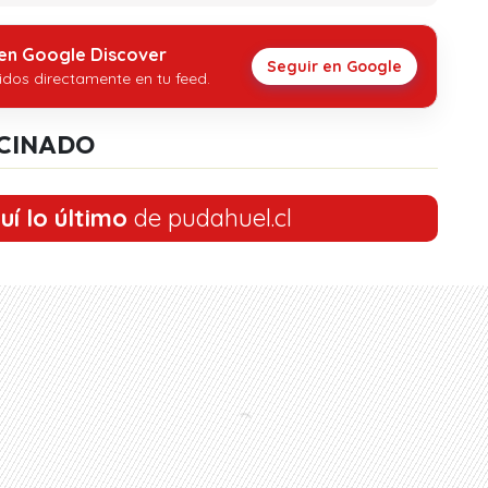
 en Google Discover
Seguir en Google
idos directamente en tu feed.
CINADO
uí lo último
de pudahuel.cl