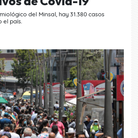
ivos de Covid-19
miológico del Minsal, hay 31.380 casos
 el país.