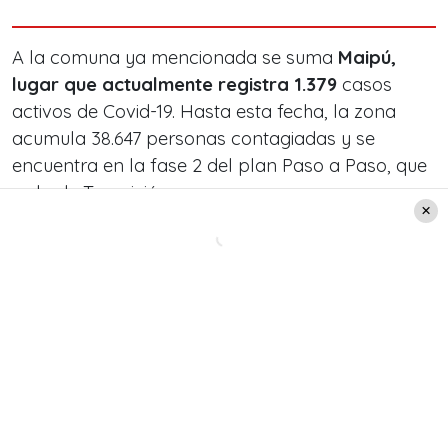
A la comuna ya mencionada se suma
Maipú,
lugar que actualmente registra 1.379
casos
activos de Covid-19. Hasta esta fecha, la zona
acumula 38.647 personas contagiadas y se
encuentra en la fase 2 del plan Paso a Paso, que
es la de Transición.
En tercer puesto de comunas con mayor número
de casos activos está
Santiago. El lugar cuenta
con 1.311 personas contagiadas en la
actualidad
, sumando 36.662 contagios hasta el
momento. Hay que mencionar que esta comuna
también se encuentra en fase de Transición.