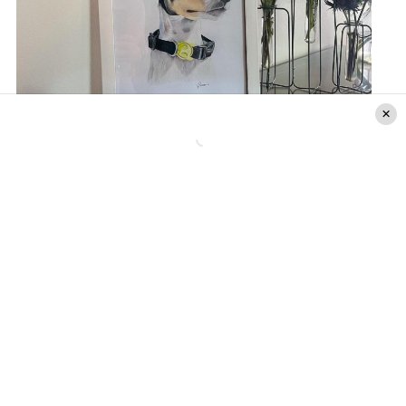
Instagram (
@soledadonetto
)
«Mi Yal, todo lo que quería decirte te lo dije
ayer en nuestra despedida pero públicamente
te quiero dar gracias por llenarnos de amor y
alegría hasta último minuto. Te quiero dar las
gracias por ser parte de mi vida y de la vida de
los que más amo (incluidos Lek, Antu y #)…