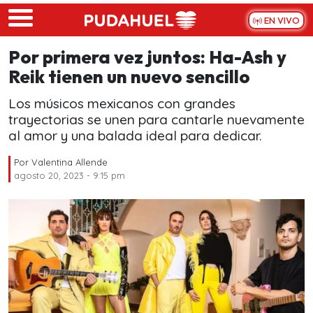
Skip to main content
EN VIVO
Por primera vez juntos: Ha-Ash y
Reik tienen un nuevo sencillo
Los músicos mexicanos con grandes
trayectorias se unen para cantarle nuevamente
al amor y una balada ideal para dedicar.
Por
Valentina Allende
agosto 20, 2023 - 9:15 pm