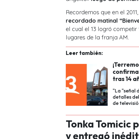
Recordemos que en el 2011,
recordado matinal “Bienve
el cual el 13 logró competi
lugares de la franja AM.
Leer también:
¡Terremot
confirma
tras 14 a
"La "señal 
detalles de
de televisió
Tonka Tomicic p
y entregó inédit