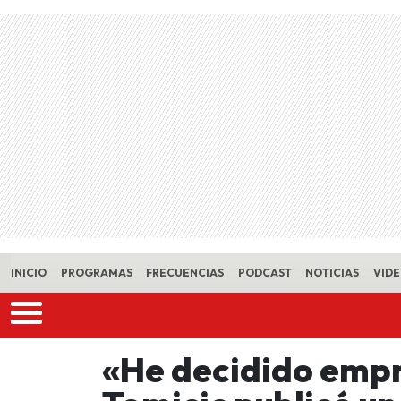
Skip to main content
INICIO
PROGRAMAS
FRECUENCIAS
PODCAST
NOTICIAS
VID
«He decidido emp