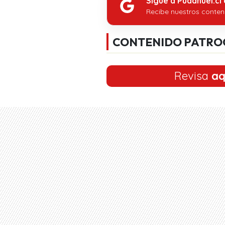
Sigue a Pudahuel.cl
Recibe nuestros conten
CONTENIDO PATRO
Revisa
aq