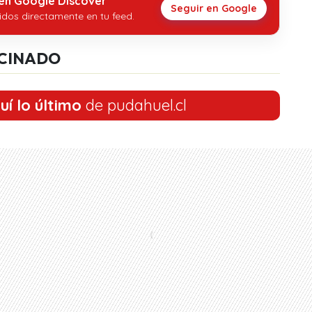
 en Google Discover
Seguir en Google
idos directamente en tu feed.
CINADO
uí lo último
de pudahuel.cl