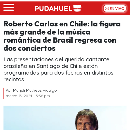
Skip to main content
EN VIVO
Roberto Carlos en Chile: la figura
más grande de la música
romántica de Brasil regresa con
dos conciertos
Las presentaciones del querido cantante
brasileño en Santiago de Chile están
programadas para dos fechas en distintos
recintos.
Por
Marjuli Matheus Hidalgo
marzo 15, 2024 - 5:36 pm