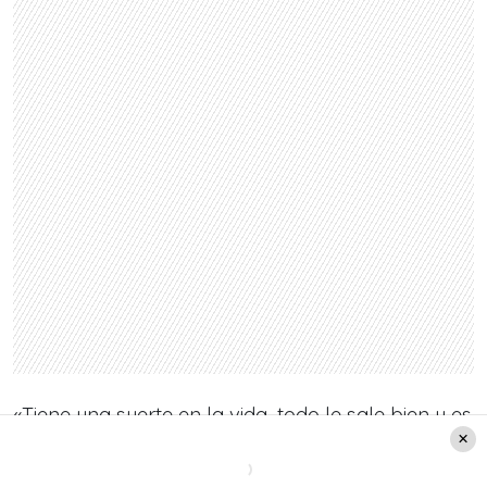
«Tiene una suerte en la vida, todo le sale bien y es
una mujer súper power, buena mamá, buena
amiga, seca, es bacán».