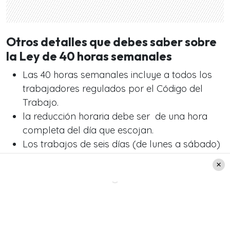
Otros detalles que debes saber sobre
la Ley de 40 horas semanales
Las 40 horas semanales incluye a todos los
trabajadores regulados por el Código del
Trabajo.
la reducción horaria debe ser de una hora
completa del día que escojan.
Los trabajos de seis días (de lunes a sábado)
pueden reducir su jornada en 50 minutos un
día y los 10 restantes en otro día. Los
trabajadores pueden acordar con su
empleador algún cambio en la distribución de
este tiempo si prefieren.
El empleador no puede modificar la hora de