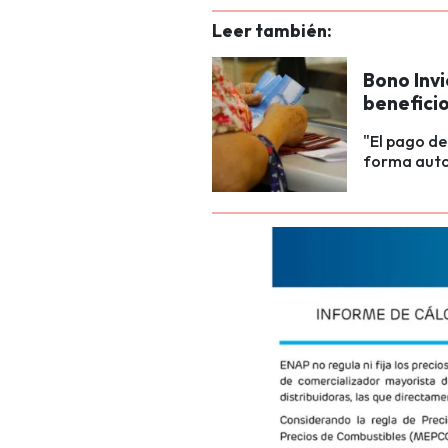
Leer también:
Bono Inv
benefici
"El pago d
forma autom