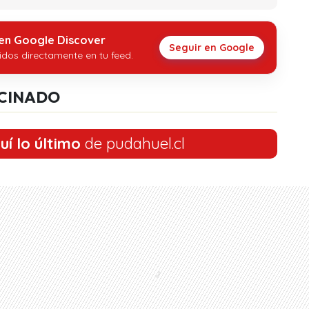
 en Google Discover
Seguir en Google
idos directamente en tu feed.
CINADO
uí lo último
de pudahuel.cl