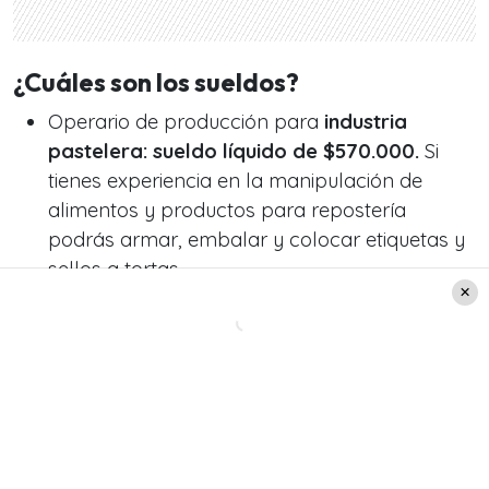
¿Cuáles son los sueldos?
Operario de producción para
industria
pastelera: sueldo líquido de $570.000.
Si
tienes experiencia en la manipulación de
alimentos y productos para repostería
podrás armar, embalar y colocar etiquetas y
sellos a tortas.
Operario de
bodega: sueldo líquido de
$550.000.
Acá deberás armar, embalar y
etiquetar toda clase de productos de
cosmética y perfumería además de armar
packs de belleza.
Operario de
grúa horquilla: sueldo líquido de