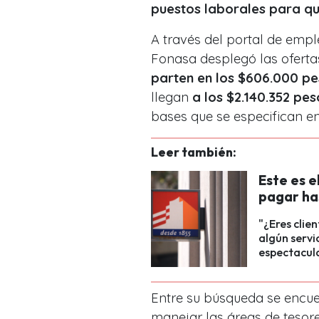
puestos laborales para qu
A través del portal de emple
Fonasa desplegó las oferta
parten en los $606.000 p
llegan
a los $2.140.352 pes
bases que se especifican en
Leer también:
Este es 
pagar has
"¿Eres clie
algún servi
espectacula
Entre su búsqueda se encue
manejar las áreas de tesore