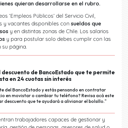
ienes
quieran desarrollarse en el rubro.
os ‘Empleos Públicos’ del Servicio Civil,
s y vacantes disponibles con
sueldos que
esos
y en distintas zonas de Chile. Los salarios
os
y para postular solo debes cumplir con las
 su página.
el descuento de BancoEstado que te permite
ta en 24 cuotas sin interés
nte del BancoEstado y estás pensando en contratar
cio en movistar o cambiar tu teléfono? Revisa acá este
r descuento que te ayudará a alivianar el bolsillo."
ntran trabajadores capaces de gestionar y
ría, gestión de personas, asesores de salud o