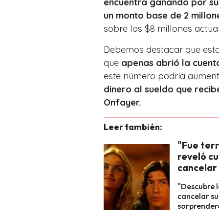
encuentra ganando por sus
un monto base de 2 millon
sobre los $8 millones actua
Debemos destacar que esta
que
apenas abrió la cuent
este número podría aumenta
dinero al sueldo que recib
Onfayer.
Leer también:
"Fue terr
reveló cu
cancelar
"Descubre l
cancelar s
sorprender