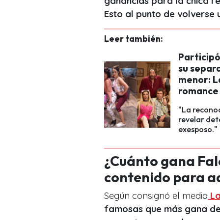
ganancias para la chica re
Esto al punto de volverse 
Leer también:
Participó
su separa
menor: La
romance
"La reconoc
revelar det
exesposo."
¿Cuánto gana Fal
contenido para a
Según consignó el medio
La
famosas que más gana den