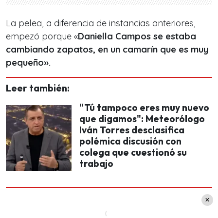
La pelea, a diferencia de instancias anteriores,
empezó porque «
Daniella Campos se estaba
cambiando zapatos, en un camarín que es muy
pequeño».
Leer también:
"Tú tampoco eres muy nuevo
que digamos": Meteorólogo
Iván Torres desclasifica
polémica discusión con
colega que cuestionó su
trabajo
«Y en este round número 2,
va Daniela Aránguiz
a buscar una chaqueta que tenía en este mismo