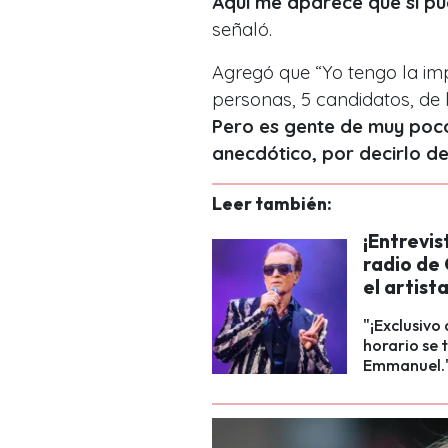
Aquí me aparece que sí pue
señaló.
Agregó que
“Yo tengo la im
personas, 5 candidatos, de 
Pero es gente de muy poco
anecdótico, por decirlo d
Leer también:
¡Entrevis
radio de 
el artist
"¡Exclusivo
horario se 
Emmanuel.