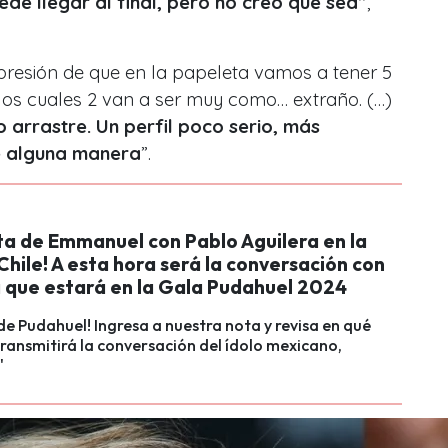
de llegar al final, pero no creo que sea”
,
presión de que en la papeleta vamos a tener 5
los cuales 2 van a ser muy como… extraño. (…)
 arrastre. Un perfil poco serio, más
e alguna manera
”
.
ta de Emmanuel con Pablo Aguilera en la
Chile! A esta hora será la conversación con
a que estará en la Gala Pudahuel 2024
 de Pudahuel! Ingresa a nuestra nota y revisa en qué
transmitirá la conversación del ídolo mexicano,
"