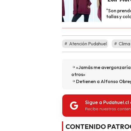
"Son prenda
tallas y co
Atención Pudahuel
Clima
«Jamás me avergonzaría d
otros»
Detienen a Alfonso Obregó
Sigue a Pudahuel.cl
Recibe nuestros conten
CONTENIDO PATRO