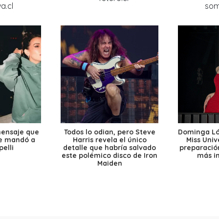
mensaje que
Todos lo odian, pero Steve
Dominga Lóp
le mandó a
Harris revela el único
Miss Univ
elli
detalle que habría salvado
preparación
este polémico disco de Iron
más i
Maiden