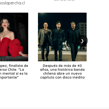
❯
ez, finalista de
Después de más de 40
Ante 
erso Chile: “La
años, una histórica banda
petr
 mental sí es la
chilena abre un nuevo
precio
mportante”
capítulo con disco inédito