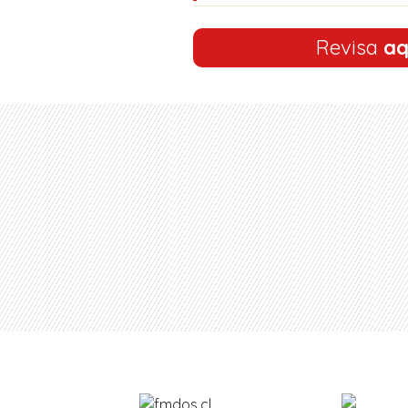
Revisa
aq