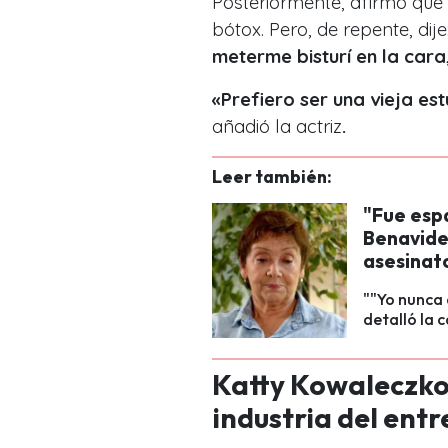
Posteriormente, afirmó que 
bótox. Pero, de repente, dije
meterme bisturí en la cara
«Prefiero ser una vieja es
añadió la actriz
.
Leer también:
"Fue espa
Benavides
asesinat
""Yo nunca
detalló la 
Katty Kowaleczko 
industria del ent