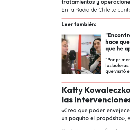
tratamientos y operacion
En la Radio de Chile te cont
Leer también:
"Encontr
hace que
que he a
"Por primer
los boleros.
que visitó e
Katty Kowaleczko
las intervencione
«Creo que poder envejecer 
un poquito el propósito»
, 