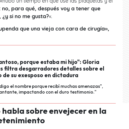
«hubo un tiempo en que usé las plaquetas y el
:
no, para qué, después voy a tener que
, ¿y si no me gusta?
«.
tupenda que una vieja con cara de cirugía»,
ntoso, porque estaba mi hijo": Gloria
 filtra desgarradores detalles sobre el
o de su exesposo en dictadura
 digo el nombre porque recibí muchas amenazas",
cantante, impactando con el duro testimonio."
habla sobre envejecer en la
retenimiento