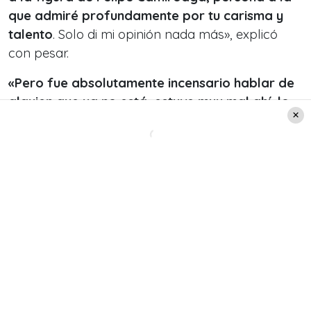
que admiré profundamente por tu carisma y
talento
. Solo di mi opinión nada más», explicó
con pesar.
«Pero fue absolutamente incensario hablar de
alguien que ya no está, estuve muy mal ahí, lo
siento»,
añadió Karol Dance.