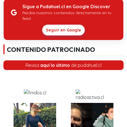
Sigue a Pudahuel.cl en Google Discover
Recibe nuestros contenidos directamente en tu
feed.
Seguir en Google
CONTENIDO PATROCINADO
Revisa
aquí lo último
de pudahuel.cl